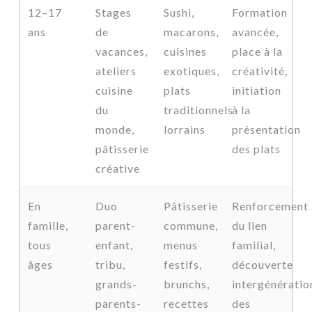
12–17
Stages
Sushi,
Formation
ans
de
macarons,
avancée,
vacances,
cuisines
place à la
ateliers
exotiques,
créativité,
cuisine
plats
initiation
du
traditionnels
à la
monde,
lorrains
présentation
pâtisserie
des plats
créative
En
Duo
Pâtisserie
Renforcement
famille,
parent-
commune,
du lien
tous
enfant,
menus
familial,
âges
tribu,
festifs,
découverte
grands-
brunchs,
intergénératio
parents-
recettes
des