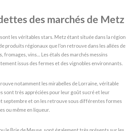
edettes des marchés de Metz
sont les véritables stars. Metz étant située dans la région
de produits régionaux que l’on retrouve dans les allées de
s, fromages, vins... Les étals des marchés messins
ectement issus des fermes et des vignobles environnants.
etrouve notamment les mirabelles de Lorraine, véritable
s sont très appréciées pour leur goût sucré et leur
 et septembre et on les retrouve sous différentes formes
rtes ou même en liqueur.
u le Brie de Meuse, sont également très présents sur les