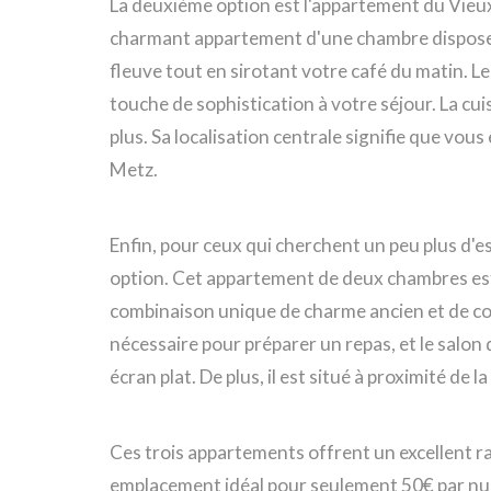
La deuxième option est l'appartement du Vieux
charmant appartement d'une chambre dispose d'u
fleuve tout en sirotant votre café du matin. Le
touche de sophistication à votre séjour. La cui
plus. Sa localisation centrale signifie que vou
Metz.
Enfin, pour ceux qui cherchent un peu plus d'
option. Cet appartement de deux chambres est
combinaison unique de charme ancien et de con
nécessaire pour préparer un repas, et le salon
écran plat. De plus, il est situé à proximité de 
Ces trois appartements offrent un excellent rap
emplacement idéal pour seulement 50€ par nuit