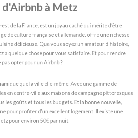
e d'Airbnb à Metz
-est de la France, est un joyau caché qui mérite d’être
ge de culture française et allemande, offre une richesse
uisine délicieuse. Que vous soyez un amateur d'histoire,
z a quelque chose pour vous satisfaire. Et pour rendre
 pas opter pour un Airbnb ?
ynamique que la ville elle-même. Avec une gamme de
es en centre-ville aux maisons de campagne pittoresques
tous les goûts et tous les budgets. Et la bonne nouvelle,
e pour profiter d'un excellent logement. Il existe une
etz pour environ 50€ par nuit.