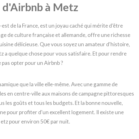
e d'Airbnb à Metz
-est de la France, est un joyau caché qui mérite d’être
ge de culture française et allemande, offre une richesse
uisine délicieuse. Que vous soyez un amateur d'histoire,
z a quelque chose pour vous satisfaire. Et pour rendre
 pas opter pour un Airbnb ?
ynamique que la ville elle-même. Avec une gamme de
es en centre-ville aux maisons de campagne pittoresques
tous les goûts et tous les budgets. Et la bonne nouvelle,
e pour profiter d'un excellent logement. Il existe une
etz pour environ 50€ par nuit.