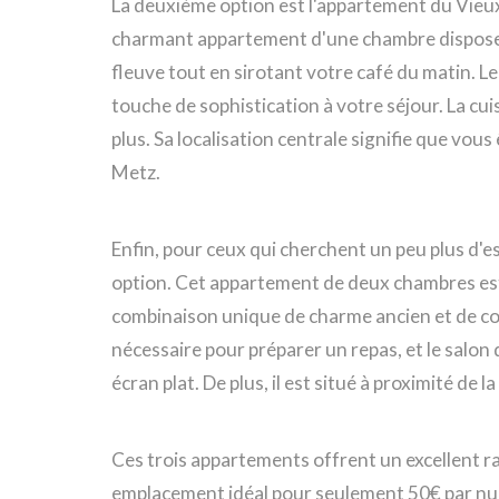
La deuxième option est l'appartement du Vieux
charmant appartement d'une chambre dispose d'u
fleuve tout en sirotant votre café du matin. Le
touche de sophistication à votre séjour. La cui
plus. Sa localisation centrale signifie que vou
Metz.
Enfin, pour ceux qui cherchent un peu plus d'
option. Cet appartement de deux chambres est
combinaison unique de charme ancien et de con
nécessaire pour préparer un repas, et le salon
écran plat. De plus, il est situé à proximité de 
Ces trois appartements offrent un excellent rap
emplacement idéal pour seulement 50€ par nuit