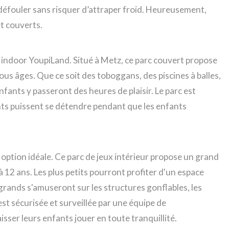
défouler sans risquer d’attraper froid. Heureusement,
t couverts.
ns indoor YoupiLand. Situé à Metz, ce parc couvert propose
ous âges. Que ce soit des toboggans, des piscines à balles,
fants y passeront des heures de plaisir. Le parc est
nts puissent se détendre pendant que les enfants
e option idéale. Ce parc de jeux intérieur propose un grand
 12 ans. Les plus petits pourront profiter d'un espace
s grands s'amuseront sur les structures gonflables, les
est sécurisée et surveillée par une équipe de
isser leurs enfants jouer en toute tranquillité.